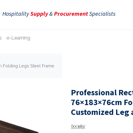
Hospitality
Supply
&
Procurement
Specialists
s
e-Learning
m Folding Legs Steel Frame
Professional Rec
76×183×76cm Fol
Customized Leg 