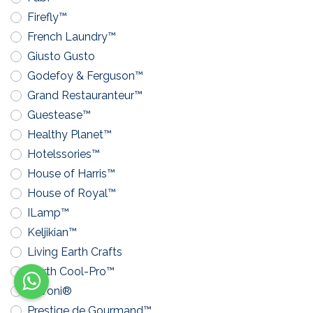
Firefly™
French Laundry™
Giusto Gusto
Godefoy & Ferguson™
Grand Restauranteur™
Guestease™
Healthy Planet™
Hotelssories™
House of Harris™
House of Royal™
ILamp™
Keljikian™
Living Earth Crafts
North Cool-Pro™
Pavoni®
Prestige de Gourmand™