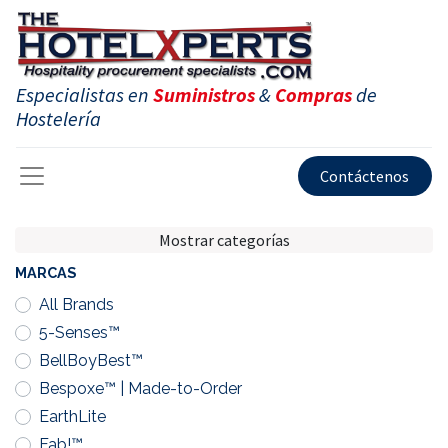
Especialistas en
Suministros
&
Compras
de
Hostelería
Contáctenos
Mostrar categorías
MARCAS
All Brands
5-Senses™
BellBoyBest™
Bespoxe™ | Made-to-Order
EarthLite
Fab!™