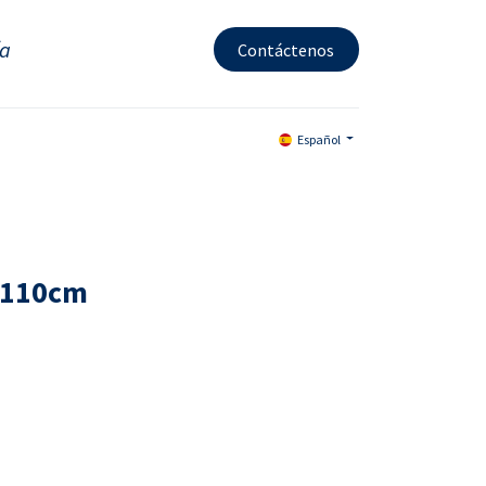
ía
Contáctenos
Español
x110cm